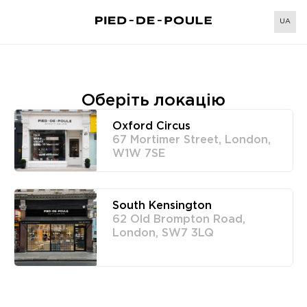
UA
Оберіть локацію
Oxford Circus
67 Mortimer Street, London,
W1W 7SE
South Kensington
62 Old Brompton Road,
London, SW7 3LQ